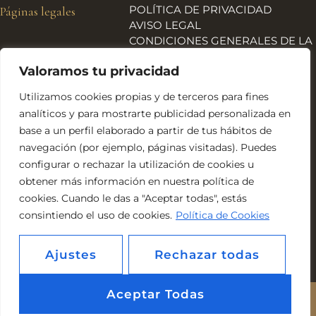
POLÍTICA DE PRIVACIDAD
Páginas legales
AVISO LEGAL
CONDICIONES GENERALES DE LA
TIENDA
Valoramos tu privacidad
ENVÍOS, DEVOLUCIONES Y
REEMBOLSOS
Utilizamos cookies propias y de terceros para fines
POLÍTICA DE COOKIES
analíticos y para mostrarte publicidad personalizada en
DECLARACIÓN DE
base a un perfil elaborado a partir de tus hábitos de
ACCESIBILIDAD
navegación (por ejemplo, páginas visitadas). Puedes
Financiado por la Unión Europea – NextGeneration EU
configurar o rechazar la utilización de cookies u
obtener más información en nuestra política de
cookies. Cuando le das a "Aceptar todas", estás
consintiendo el uso de cookies.
Política de Cookies
Ajustes
Rechazar todas
Aceptar Todas
Estética Ito © 2026. Todos los derechos reserados. Web realizada por
Kvilar Agencia&Marketing
.