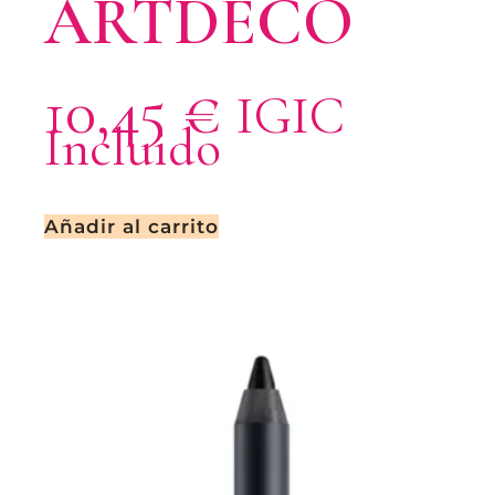
ARTDECO
10,45
€
IGIC
Incluido
Añadir al carrito