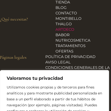
TIENDA
BLOG
CONTACTO
MONTIBELLO
¿Qué necesitas?
THALGO
ARTDECO
BABOR
NUTRICOSMETICA
TRATAMIENTOS
OFERTAS
POLÍTICA DE PRIVACIDAD
Páginas legales
AVISO LEGAL
CONDICIONES GENERALES DE LA
TIENDA
Valoramos tu privacidad
ENVÍOS, DEVOLUCIONES Y
REEMBOLSOS
Utilizamos cookies propias y de terceros para fines
POLÍTICA DE COOKIES
analíticos y para mostrarte publicidad personalizada en
DECLARACIÓN DE
base a un perfil elaborado a partir de tus hábitos de
ACCESIBILIDAD
navegación (por ejemplo, páginas visitadas). Puedes
Financiado por la Unión Europea – NextGeneration EU