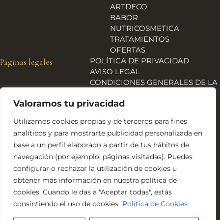
ARTDECO
BABOR
NUTRICOSMETICA
TRATAMIENTOS
OFERTAS
POLÍTICA DE PRIVACIDAD
Páginas legales
AVISO LEGAL
CONDICIONES GENERALES DE LA
TIENDA
Valoramos tu privacidad
ENVÍOS, DEVOLUCIONES Y
REEMBOLSOS
Utilizamos cookies propias y de terceros para fines
POLÍTICA DE COOKIES
analíticos y para mostrarte publicidad personalizada en
DECLARACIÓN DE
base a un perfil elaborado a partir de tus hábitos de
ACCESIBILIDAD
navegación (por ejemplo, páginas visitadas). Puedes
Financiado por la Unión Europea – NextGeneration EU
configurar o rechazar la utilización de cookies u
obtener más información en nuestra política de
cookies. Cuando le das a "Aceptar todas", estás
consintiendo el uso de cookies.
Política de Cookies