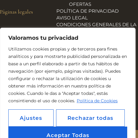
OFERTAS
POLÍTICA DE PRIVACIDAD
Páginas legales
AVISO LEGAL
CONDICIONES GENERALES DE LA
TIENDA
Valoramos tu privacidad
ENVÍOS, DEVOLUCIONES Y
REEMBOLSOS
Utilizamos cookies propias y de terceros para fines
POLÍTICA DE COOKIES
analíticos y para mostrarte publicidad personalizada en
DECLARACIÓN DE
base a un perfil elaborado a partir de tus hábitos de
ACCESIBILIDAD
navegación (por ejemplo, páginas visitadas). Puedes
Financiado por la Unión Europea – NextGeneration EU
configurar o rechazar la utilización de cookies u
obtener más información en nuestra política de
cookies. Cuando le das a "Aceptar todas", estás
consintiendo el uso de cookies.
Política de Cookies
Ajustes
Rechazar todas
Aceptar Todas
Estética Ito © 2026. Todos los derechos reserados. Web realizada por