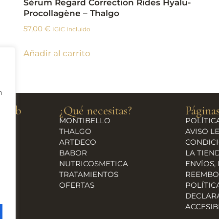
Sérum Regard Correction Rides Hyalu-
Procollagène – Thalgo
57,00
€
IGIC Incluido
Añadir al carrito
n
a web
¿Qué necesitas?
Páginas
MONTIBELLO
POLÍTIC
THALGO
AVISO L
ARTDECO
CONDICI
BABOR
LA TIEN
NUTRICOSMETICA
ENVÍOS,
TRATAMIENTOS
REEMBO
OFERTAS
POLÍTIC
DECLAR
ACCESIB