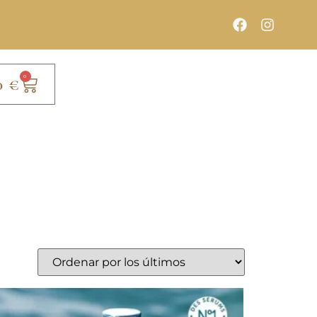
0
0
€