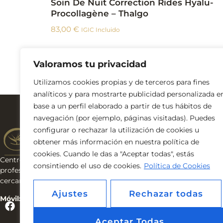
Soin De Nuit Correction Rides Hyalu-
Procollagène – Thalgo
83,00
€
IGIC Incluido
Añadir al carrito
Valoramos tu privacidad
Utilizamos cookies propias y de terceros para fines
analíticos y para mostrarte publicidad personalizada e
base a un perfil elaborado a partir de tus hábitos de
Navega por l
navegación (por ejemplo, páginas visitadas). Puedes
INICIO
configurar o rechazar la utilización de cookies u
NOSOTRAS
obtener más información en nuestra política de
SERVICIOS
cookies. Cuando le das a "Aceptar todas", estás
TIENDA
Centro de estética & bienestar. Cosmética
consintiendo el uso de cookies.
Política de Cookies
BLOG
profesional, tratamientos avanzados y trato
CONTACTO
cercano en Tenerife.
Ajustes
Rechazar todas
Móvil: 653 928 152
Aceptar Todas