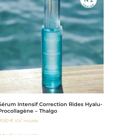
Sérum Intensif Correction Rides Hyalu-
Procollagène – Thalgo
91,50
€
IGIC Incluido