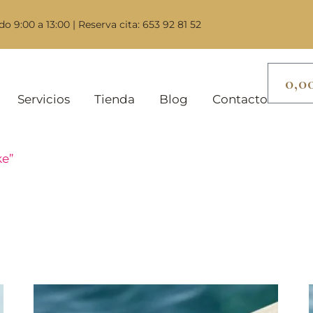
do 9:00 a 13:00 | Reserva cita: 653 92 81 52
0,0
Servicios
Tienda
Blog
Contacto
ke”