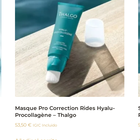
Masque Pro Correction Rides Hyalu-
Procollagène – Thalgo
53,50
€
IGIC Incluido