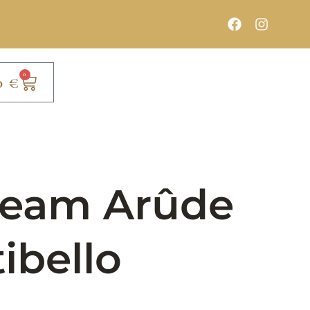
0
0
€
ream Arûde
ibello