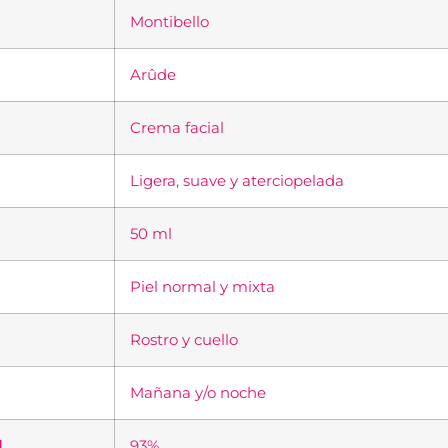
Montibello
Arûde
Crema facial
Ligera, suave y aterciopelada
50 ml
Piel normal y mixta
Rostro y cuello
Mañana y/o noche
l
93%