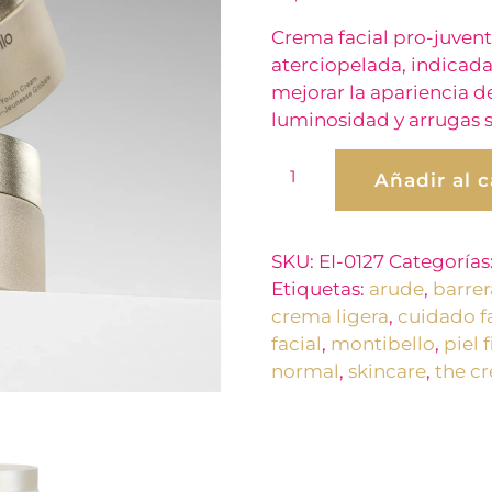
Crema facial pro-juvent
aterciopelada, indicada
mejorar la apariencia de
luminosidad y arrugas s
Añadir al c
SKU:
EI-0127
Categorías
Etiquetas:
arude
,
barrer
crema ligera
,
cuidado f
facial
,
montibello
,
piel 
normal
,
skincare
,
the c