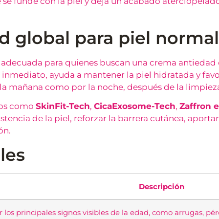
se funde con la piel y deja un acabado aterciopelado,
 global para piel normal
adecuada para quienes buscan una crema antiedad c
inmediato, ayuda a mantener la piel hidratada y favo
or la mañana como por la noche, después de la limpiez
ivos como
SkinFit-Tech
,
CicaExosome-Tech
,
Zaffron e
encia de la piel, reforzar la barrera cutánea, aportar
ón.
les
Descripción
 los principales signos visibles de la edad, como arrugas, pérd