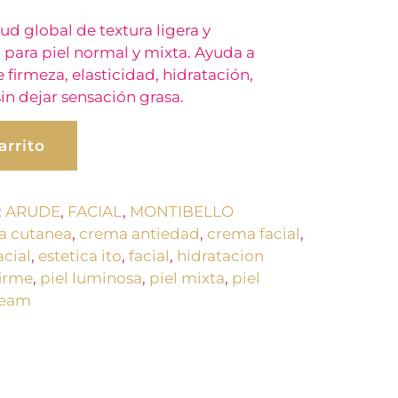
ud global de textura ligera y
 para piel normal y mixta. Ayuda a
 firmeza, elasticidad, hidratación,
in dejar sensación grasa.
arrito
:
ARUDE
,
FACIAL
,
MONTIBELLO
a cutanea
,
crema antiedad
,
crema facial
,
acial
,
estetica ito
,
facial
,
hidratacion
firme
,
piel luminosa
,
piel mixta
,
piel
ream