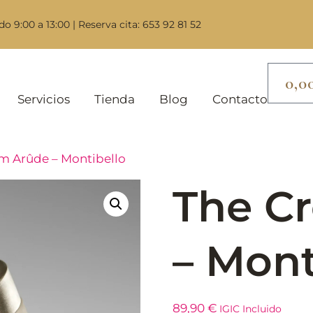
do 9:00 a 13:00 | Reserva cita: 653 92 81 52
0,0
Servicios
Tienda
Blog
Contacto
m Arûde – Montibello
The C
– Mont
89,90
€
IGIC Incluido