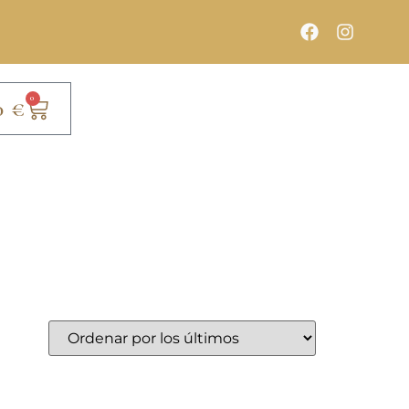
0
0
€