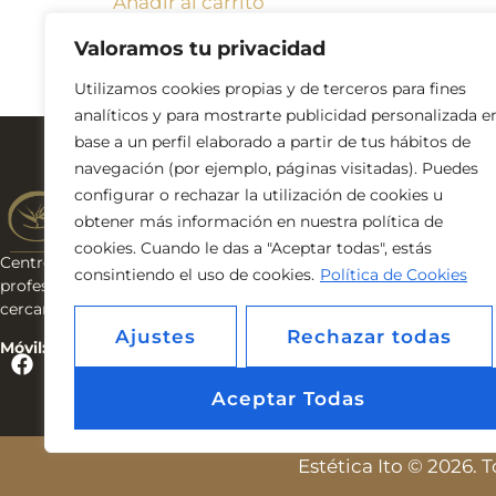
Añadir al carrito
Valoramos tu privacidad
Utilizamos cookies propias y de terceros para fines
analíticos y para mostrarte publicidad personalizada e
base a un perfil elaborado a partir de tus hábitos de
Navega por l
navegación (por ejemplo, páginas visitadas). Puedes
INICIO
configurar o rechazar la utilización de cookies u
NOSOTRAS
obtener más información en nuestra política de
SERVICIOS
cookies. Cuando le das a "Aceptar todas", estás
TIENDA
Centro de estética & bienestar. Cosmética
consintiendo el uso de cookies.
Política de Cookies
BLOG
profesional, tratamientos avanzados y trato
CONTACTO
cercano en Tenerife.
Ajustes
Rechazar todas
Móvil: 653 928 152
Aceptar Todas
Estética Ito © 2026.