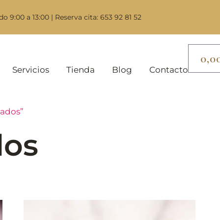
do 9:00 a 13:00 | Reserva cita: 653 92 81 52
0,0
Servicios
Tienda
Blog
Contacto
dados”
dos