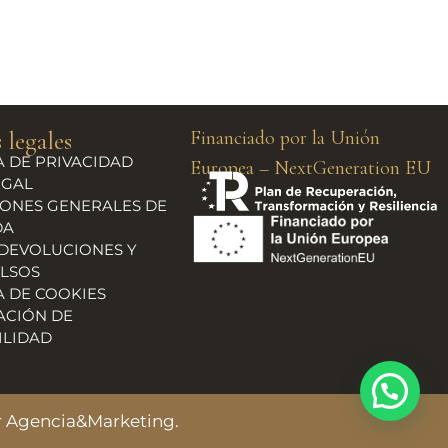
 legales
Financiado por la Unión
A DE PRIVACIDAD
Europea – NextGeneration EU
EGAL
ONES GENERALES DE
DA
 DEVOLUCIONES Y
LSOS
A DE COOKIES
ACIÓN DE
ILIDAD
ar Agencia&Marketing
.