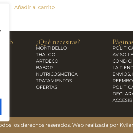
Añadir al carrito
n
a web
¿Qué necesitas?
Páginas
MONTIBELLO
POLÍTIC
THALGO
AVISO L
ARTDECO
CONDICI
BABOR
LA TIEN
NUTRICOSMETICA
ENVÍOS,
TRATAMIENTOS
REEMBO
OFERTAS
POLÍTIC
DECLAR
ACCESIB
 Todos los derechos reserados. Web realizada por
Kvil