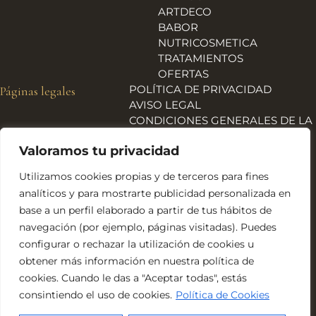
ARTDECO
BABOR
NUTRICOSMETICA
TRATAMIENTOS
OFERTAS
POLÍTICA DE PRIVACIDAD
Páginas legales
AVISO LEGAL
CONDICIONES GENERALES DE LA
TIENDA
Valoramos tu privacidad
ENVÍOS, DEVOLUCIONES Y
REEMBOLSOS
Utilizamos cookies propias y de terceros para fines
POLÍTICA DE COOKIES
analíticos y para mostrarte publicidad personalizada en
DECLARACIÓN DE
base a un perfil elaborado a partir de tus hábitos de
ACCESIBILIDAD
navegación (por ejemplo, páginas visitadas). Puedes
Financiado por la Unión Europea – NextGeneration EU
configurar o rechazar la utilización de cookies u
obtener más información en nuestra política de
cookies. Cuando le das a "Aceptar todas", estás
consintiendo el uso de cookies.
Política de Cookies