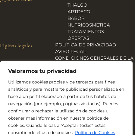
THALGO
ARTDECO
BABOR
NUTRICOSMETICA
TRATAMIENTOS
OFERTAS
POLÍTICA DE PRIVACIDAD
Páginas legales
AVISO LEGAL
CONDICIONES GENERALES DE LA
TIENDA
Valoramos tu privacidad
ENVÍOS, DEVOLUCIONES Y
REEMBOLSOS
Utilizamos cookies propias y de terceros para fines
POLÍTICA DE COOKIES
analíticos y para mostrarte publicidad personalizada en
DECLARACIÓN DE
base a un perfil elaborado a partir de tus hábitos de
ACCESIBILIDAD
navegación (por ejemplo, páginas visitadas). Puedes
Financiado por la Unión Europea – NextGeneration EU
configurar o rechazar la utilización de cookies u
obtener más información en nuestra política de
cookies. Cuando le das a "Aceptar todas", estás
consintiendo el uso de cookies.
Política de Cookies