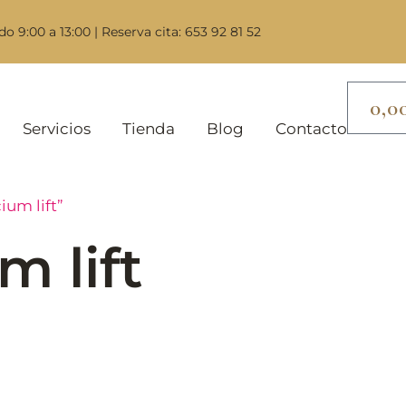
do 9:00 a 13:00 | Reserva cita: 653 92 81 52
0,0
Servicios
Tienda
Blog
Contacto
ium lift”
m lift