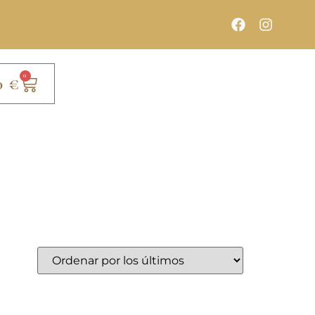
0
0
€