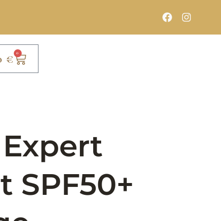
0
0
€
 Expert
ct SPF50+