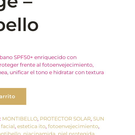
ge –
ello
 urbano SPF50+ enriquecido con
oteger frente al fotoenvejecimiento,
ea, unificar el tono e hidratar con textura
arrito
:
MONTIBELLO
,
PROTECTOR SOLAR
,
SUN
facial
,
estetica ito
,
fotoenvejecimiento
,
ntibello
,
niacinamida
,
piel protegida
,