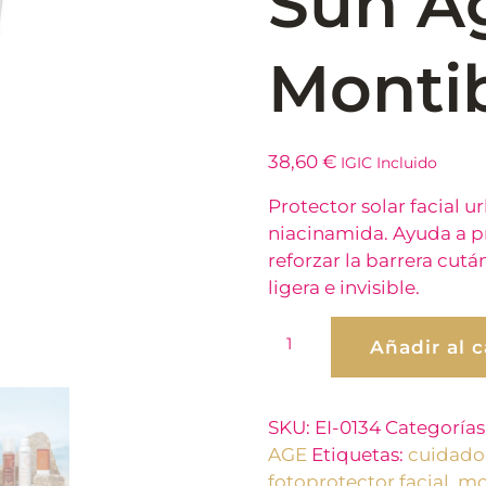
Sun A
Montib
38,60
€
IGIC Incluido
Protector solar facial
niacinamida. Ayuda a pr
reforzar la barrera cután
ligera e invisible.
Añadir al c
SKU:
EI-0134
Categorías
AGE
Etiquetas:
cuidado 
fotoprotector facial
,
mo