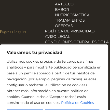
ARTDECO
BABOR
NUTRICOSMETICA
TRATAMIENTOS
OFERTAS
POLÍTICA DE PRIVACIDAD
Páginas legales
AVISO LEGAL
CONDICIONES GENERALES DE LA
TIENDA
Valoramos tu privacidad
ENVÍOS, DEVOLUCIONES Y
REEMBOLSOS
Utilizamos cookies propias y de terceros para fines
POLÍTICA DE COOKIES
analíticos y para mostrarte publicidad personalizada en
DECLARACIÓN DE
base a un perfil elaborado a partir de tus hábitos de
ACCESIBILIDAD
navegación (por ejemplo, páginas visitadas). Puedes
Financiado por la Unión Europea – NextGeneration EU
configurar o rechazar la utilización de cookies u
obtener más información en nuestra política de
cookies. Cuando le das a "Aceptar todas", estás
consintiendo el uso de cookies.
Política de Cookies