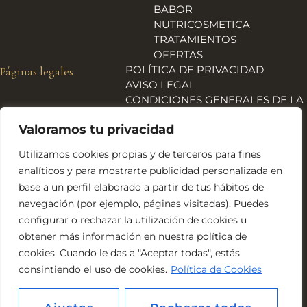
BABOR
NUTRICOSMETICA
TRATAMIENTOS
OFERTAS
POLÍTICA DE PRIVACIDAD
Páginas legales
AVISO LEGAL
CONDICIONES GENERALES DE LA
TIENDA
Valoramos tu privacidad
ENVÍOS, DEVOLUCIONES Y
REEMBOLSOS
Utilizamos cookies propias y de terceros para fines
POLÍTICA DE COOKIES
analíticos y para mostrarte publicidad personalizada en
DECLARACIÓN DE
base a un perfil elaborado a partir de tus hábitos de
ACCESIBILIDAD
navegación (por ejemplo, páginas visitadas). Puedes
Financiado por la Unión Europea – NextGeneration EU
configurar o rechazar la utilización de cookies u
obtener más información en nuestra política de
cookies. Cuando le das a "Aceptar todas", estás
consintiendo el uso de cookies.
Política de Cookies