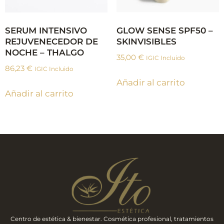
SERUM INTENSIVO
GLOW SENSE SPF50 –
REJUVENECEDOR DE
SKINVISIBLES
NOCHE – THALGO
35,00
€
IGIC Incluido
86,23
€
IGIC Incluido
Añadir al carrito
Añadir al carrito
Centro de estética & bienestar. Cosmética profesional, tratamientos