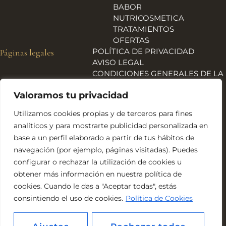
BABOR
NUTRICOSMETICA
TRATAMIENTOS
OFERTAS
POLÍTICA DE PRIVACIDAD
Páginas legales
AVISO LEGAL
CONDICIONES GENERALES DE LA
TIENDA
Valoramos tu privacidad
ENVÍOS, DEVOLUCIONES Y
REEMBOLSOS
Utilizamos cookies propias y de terceros para fines
POLÍTICA DE COOKIES
analíticos y para mostrarte publicidad personalizada en
DECLARACIÓN DE
base a un perfil elaborado a partir de tus hábitos de
ACCESIBILIDAD
navegación (por ejemplo, páginas visitadas). Puedes
Financiado por la Unión Europea – NextGeneration EU
configurar o rechazar la utilización de cookies u
obtener más información en nuestra política de
cookies. Cuando le das a "Aceptar todas", estás
consintiendo el uso de cookies.
Política de Cookies