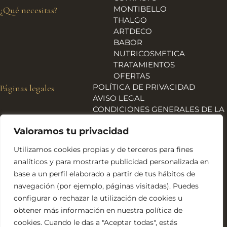
MONTIBELLO
¿Qué necesitas?
THALGO
ARTDECO
BABOR
NUTRICOSMETICA
TRATAMIENTOS
OFERTAS
POLÍTICA DE PRIVACIDAD
Páginas legales
AVISO LEGAL
CONDICIONES GENERALES DE LA
TIENDA
Valoramos tu privacidad
ENVÍOS, DEVOLUCIONES Y
REEMBOLSOS
Utilizamos cookies propias y de terceros para fines
POLÍTICA DE COOKIES
analíticos y para mostrarte publicidad personalizada en
DECLARACIÓN DE
base a un perfil elaborado a partir de tus hábitos de
ACCESIBILIDAD
navegación (por ejemplo, páginas visitadas). Puedes
Financiado por la Unión Europea – NextGeneration EU
configurar o rechazar la utilización de cookies u
obtener más información en nuestra política de
cookies. Cuando le das a "Aceptar todas", estás