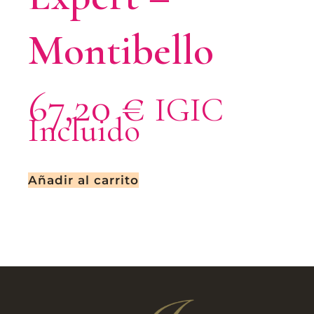
Montibello
67,20
€
IGIC
Incluido
Añadir al carrito