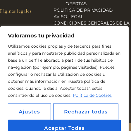
OFERTAS
POLÍTICA DE PRIVACIDAD
Páginas legales
AVISO LEGAL
CONDICIONES GENERALES DE LA
TIENDA
Valoramos tu privacidad
ENVÍOS, DEVOLUCIONES Y
REEMBOLSOS
Utilizamos cookies propias y de terceros para fines
POLÍTICA DE COOKIES
analíticos y para mostrarte publicidad personalizada en
DECLARACIÓN DE
base a un perfil elaborado a partir de tus hábitos de
ACCESIBILIDAD
navegación (por ejemplo, páginas visitadas). Puedes
Financiado por la Unión Europea – NextGeneration EU
configurar o rechazar la utilización de cookies u
obtener más información en nuestra política de
cookies. Cuando le das a "Aceptar todas", estás
consintiendo el uso de cookies.
Política de Cookies
Ajustes
Rechazar todas
Aceptar Todas
Estética Ito © 2026. Todos los derechos reserados. Web realizada por