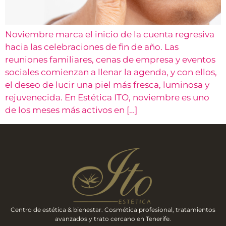
Noviembre marca el inicio de la cuenta regresiva
hacia las celebraciones de fin de año. Las
reuniones familiares, cenas de empresa y eventos
sociales comienzan a llenar la agenda, y con ellos,
el deseo de lucir una piel más fresca, luminosa y
rejuvenecida. En Estética ITO, noviembre es uno
de los meses más activos en […]
Centro de estética & bienestar. Cosmética profesional, tratamientos
avanzados y trato cercano en Tenerife.