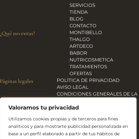
SERVICIOS
TIENDA
BLOG
CONTACTO
MONTIBELLO
¿Qué necesitas?
THALGO
ARTDECO
BABOR
NUTRICOSMETICA
TRATAMIENTOS
OFERTAS
POLÍTICA DE PRIVACIDAD
Páginas legales
AVISO LEGAL
CONDICIONES GENERALES DE LA
TIENDA
Valoramos tu privacidad
ENVÍOS, DEVOLUCIONES Y
REEMBOLSOS
Utilizamos cookies propias y de terceros para fines
POLÍTICA DE COOKIES
analíticos y para mostrarte publicidad personalizada en
DECLARACIÓN DE
base a un perfil elaborado a partir de tus hábitos de
ACCESIBILIDAD