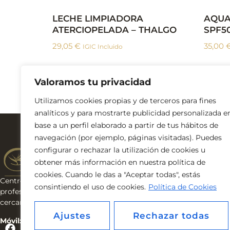
LECHE LIMPIADORA
AQUA
ATERCIOPELADA – THALGO
SPF50
29,05
€
35,00
IGIC Incluido
Añadir al carrito
Añadir
Valoramos tu privacidad
Utilizamos cookies propias y de terceros para fines
analíticos y para mostrarte publicidad personalizada e
base a un perfil elaborado a partir de tus hábitos de
Navega por l
navegación (por ejemplo, páginas visitadas). Puedes
INICIO
configurar o rechazar la utilización de cookies u
NOSOTRAS
obtener más información en nuestra política de
SERVICIOS
cookies. Cuando le das a "Aceptar todas", estás
TIENDA
Centro de estética & bienestar. Cosmética
consintiendo el uso de cookies.
Política de Cookies
BLOG
profesional, tratamientos avanzados y trato
CONTACTO
cercano en Tenerife.
Ajustes
Rechazar todas
Móvil: 653 928 152