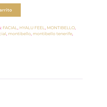
arrito
s:
FACIAL
,
HYALU FEEL
,
MONTIBELLO
,
cial
,
montibello
,
montibello tenerife
,