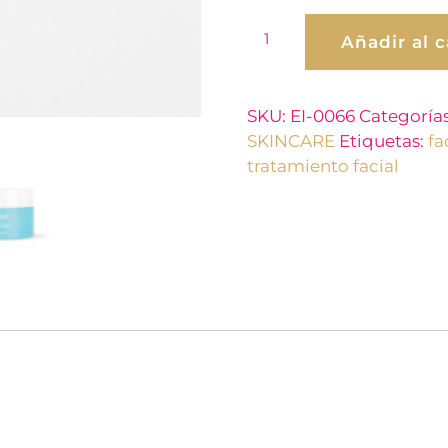
Añadir al c
SKU:
EI-0066
Categoría
SKINCARE
Etiquetas:
fa
tratamiento facial