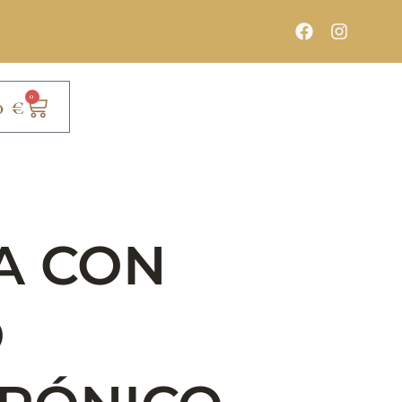
0
0
€
A CON
O