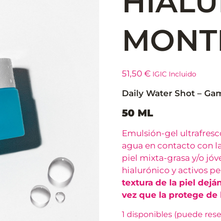
HIALU
MONT
51,50
€
IGIC Incluido
Daily Water Shot – Ga
50 ML
Emulsión-gel ultrafresco
agua en contacto con la 
piel mixta-grasa y/o jóv
hialurónico y activos p
textura de la piel dejá
vez que la protege de 
1 disponibles (puede rese