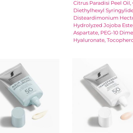
Citrus Paradisi Peel Oi
Diethylhexyl Syringyli
Disteardimonium Hectori
Hydrolyzed Jojoba Este
Aspartate, PEG-10 Dim
Hyaluronate, Tocophero