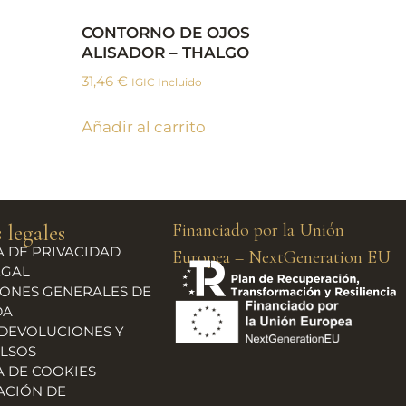
CONTORNO DE OJOS
ALISADOR – THALGO
31,46
€
IGIC Incluido
Añadir al carrito
 legales
Financiado por la Unión
A DE PRIVACIDAD
Europea – NextGeneration EU
EGAL
ONES GENERALES DE
DA
 DEVOLUCIONES Y
LSOS
A DE COOKIES
ACIÓN DE