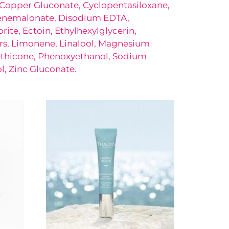
l, Copper Gluconate, Cyclopentasiloxane,
denemalonate, Disodium EDTA,
te, Ectoin, Ethylhexylglycerin,
rs, Limonene, Linalool, Magnesium
ethicone, Phenoxyethanol, Sodium
l, Zinc Gluconate.