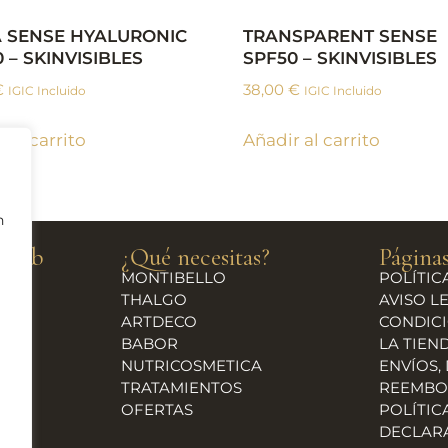
 SENSE HYALURONIC
TRANSPARENT SENSE
 – SKINVISIBLES
SPF50 – SKINVISIBLES
€
38,00
€
IGIC Incluido
IGIC Incluido
 al carrito
Añadir al carrito
n
a web
¿Qué necesitas?
Páginas
MONTIBELLO
POLÍTIC
THALGO
AVISO L
ARTDECO
CONDICI
BABOR
LA TIEN
NUTRICOSMETICA
ENVÍOS,
TRATAMIENTOS
REEMBO
OFERTAS
POLÍTIC
DECLAR