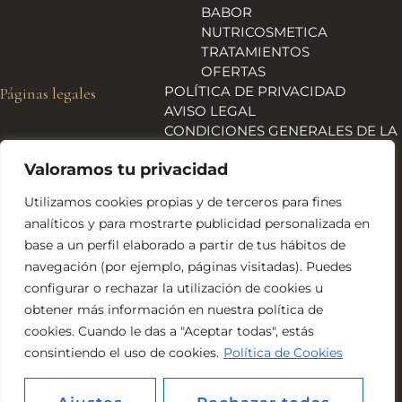
BABOR
NUTRICOSMETICA
TRATAMIENTOS
OFERTAS
POLÍTICA DE PRIVACIDAD
Páginas legales
AVISO LEGAL
CONDICIONES GENERALES DE LA
TIENDA
Valoramos tu privacidad
ENVÍOS, DEVOLUCIONES Y
REEMBOLSOS
Utilizamos cookies propias y de terceros para fines
POLÍTICA DE COOKIES
analíticos y para mostrarte publicidad personalizada en
DECLARACIÓN DE
base a un perfil elaborado a partir de tus hábitos de
ACCESIBILIDAD
navegación (por ejemplo, páginas visitadas). Puedes
Financiado por la Unión Europea – NextGeneration EU
configurar o rechazar la utilización de cookies u
obtener más información en nuestra política de
cookies. Cuando le das a "Aceptar todas", estás
consintiendo el uso de cookies.
Política de Cookies