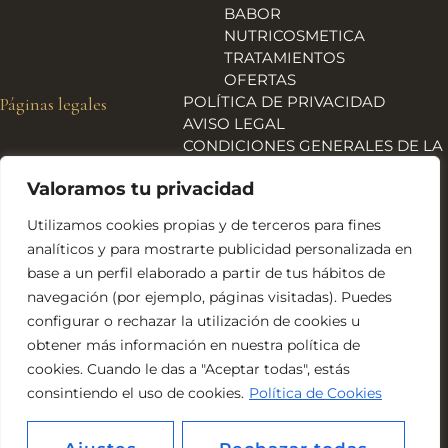
BABOR
NUTRICOSMETICA
TRATAMIENTOS
OFERTAS
POLÍTICA DE PRIVACIDAD
Páginas legales
AVISO LEGAL
CONDICIONES GENERALES DE LA
TIENDA
Valoramos tu privacidad
ENVÍOS, DEVOLUCIONES Y
REEMBOLSOS
Utilizamos cookies propias y de terceros para fines
POLÍTICA DE COOKIES
analíticos y para mostrarte publicidad personalizada en
DECLARACIÓN DE
base a un perfil elaborado a partir de tus hábitos de
ACCESIBILIDAD
navegación (por ejemplo, páginas visitadas). Puedes
Financiado por la Unión Europea – NextGeneration EU
configurar o rechazar la utilización de cookies u
obtener más información en nuestra política de
cookies. Cuando le das a "Aceptar todas", estás
consintiendo el uso de cookies.
Política de Cookies