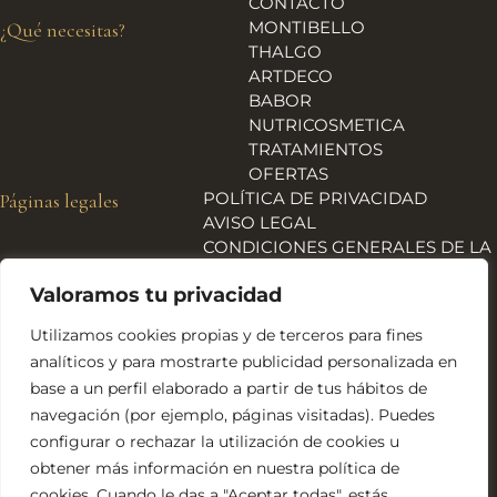
CONTACTO
MONTIBELLO
¿Qué necesitas?
THALGO
ARTDECO
BABOR
NUTRICOSMETICA
TRATAMIENTOS
OFERTAS
POLÍTICA DE PRIVACIDAD
Páginas legales
AVISO LEGAL
CONDICIONES GENERALES DE LA
TIENDA
Valoramos tu privacidad
ENVÍOS, DEVOLUCIONES Y
REEMBOLSOS
Utilizamos cookies propias y de terceros para fines
POLÍTICA DE COOKIES
analíticos y para mostrarte publicidad personalizada en
DECLARACIÓN DE
base a un perfil elaborado a partir de tus hábitos de
ACCESIBILIDAD
navegación (por ejemplo, páginas visitadas). Puedes
Financiado por la Unión Europea – NextGeneration EU
configurar o rechazar la utilización de cookies u
obtener más información en nuestra política de
cookies. Cuando le das a "Aceptar todas", estás