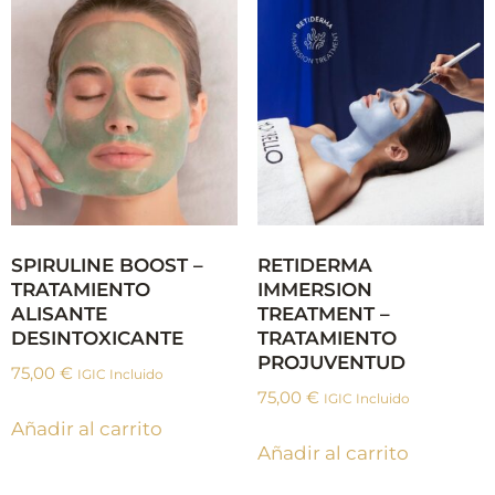
SPIRULINE BOOST –
RETIDERMA
TRATAMIENTO
IMMERSION
ALISANTE
TREATMENT –
DESINTOXICANTE
TRATAMIENTO
PROJUVENTUD
75,00
€
IGIC Incluido
75,00
€
IGIC Incluido
Añadir al carrito
Añadir al carrito