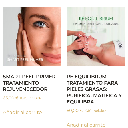
SMART PEEL PRIMER –
RE·EQUILIBRUM –
TRATAMIENTO
TRATAMIENTO PARA
REJUVENECEDOR
PIELES GRASAS:
PURIFICA, MATIFICA Y
65,00
€
IGIC Incluido
EQUILIBRA.
60,00
€
IGIC Incluido
Añadir al carrito
Añadir al carrito