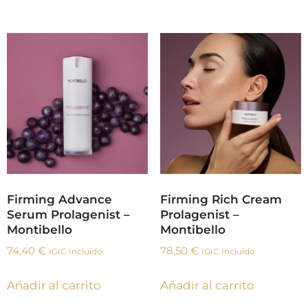
Firming Advance
Firming Rich Cream
Serum Prolagenist –
Prolagenist –
Montibello
Montibello
74,40
€
78,50
€
IGIC Incluido
IGIC Incluido
Añadir al carrito
Añadir al carrito