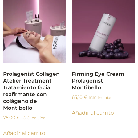
Prolagenist Collagen
Firming Eye Cream
Atelier Treatment –
Prolagenist –
Tratamiento facial
Montibello
reafirmante con
63,10
€
IGIC Incluido
colágeno de
Montibello
Añadir al carrito
75,00
€
IGIC Incluido
Añadir al carrito