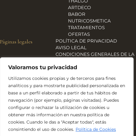
THALGO
ARTDECO
BABOR
NUTRICOSMETICA
TRATAMIENTOS
OFERTAS
POLÍTICA DE PRIVACIDAD
Páginas legales
AVISO LEGAL
CONDICIONES GENERALES DE LA
TIENDA
Valoramos tu privacidad
ENVÍOS, DEVOLUCIONES Y
REEMBOLSOS
Utilizamos cookies propias y de terceros para fines
POLÍTICA DE COOKIES
analíticos y para mostrarte publicidad personalizada en
DECLARACIÓN DE
base a un perfil elaborado a partir de tus hábitos de
ACCESIBILIDAD
navegación (por ejemplo, páginas visitadas). Puedes
Financiado por la Unión Europea – NextGeneration EU
configurar o rechazar la utilización de cookies u
obtener más información en nuestra política de
cookies. Cuando le das a "Aceptar todas", estás
consintiendo el uso de cookies.
Política de Cookies