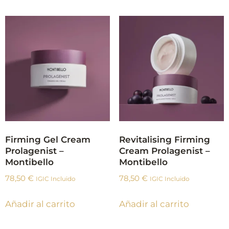
Firming Gel Cream
Revitalising Firming
Prolagenist –
Cream Prolagenist –
Montibello
Montibello
78,50
€
78,50
€
IGIC Incluido
IGIC Incluido
Añadir al carrito
Añadir al carrito