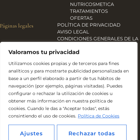
NUTRICOSMETICA
TRATAMIENTOS
OFERTAS
POLÍTICA DE PRIVACIDAD
Páginas legales
AVISO LEGAL
CONDICIONES GENERALES DE LA
TIENDA
Valoramos tu privacidad
ENVÍOS, DEVOLUCIONES Y
REEMBOLSOS
Utilizamos cookies propias y de terceros para fines
POLÍTICA DE COOKIES
analíticos y para mostrarte publicidad personalizada en
DECLARACIÓN DE
base a un perfil elaborado a partir de tus hábitos de
ACCESIBILIDAD
navegación (por ejemplo, páginas visitadas). Puedes
Financiado por la Unión Europea – NextGeneration EU
configurar o rechazar la utilización de cookies u
obtener más información en nuestra política de
cookies. Cuando le das a "Aceptar todas", estás
consintiendo el uso de cookies.
Política de Cookies
Ajustes
Rechazar todas