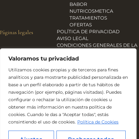
BABOR
NUTRICOSMETICA
TRATAMIENTOS
OFERTAS
POLÍTICA DE PRIVACIDAD
Páginas legales
AVISO LEGAL
CONDICIONES GENERALES DE LA
TIENDA
Valoramos tu privacidad
ENVÍOS, DEVOLUCIONES Y
REEMBOLSOS
Utilizamos cookies propias y de terceros para fines
POLÍTICA DE COOKIES
analíticos y para mostrarte publicidad personalizada en
DECLARACIÓN DE
base a un perfil elaborado a partir de tus hábitos de
ACCESIBILIDAD
navegación (por ejemplo, páginas visitadas). Puedes
Financiado por la Unión Europea – NextGeneration EU
configurar o rechazar la utilización de cookies u
obtener más información en nuestra política de
cookies. Cuando le das a "Aceptar todas", estás
consintiendo el uso de cookies.
Política de Cookies