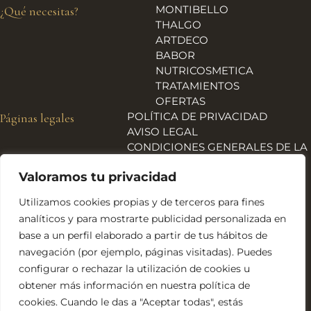
MONTIBELLO
¿Qué necesitas?
THALGO
ARTDECO
BABOR
NUTRICOSMETICA
TRATAMIENTOS
OFERTAS
POLÍTICA DE PRIVACIDAD
Páginas legales
AVISO LEGAL
CONDICIONES GENERALES DE LA
TIENDA
Valoramos tu privacidad
ENVÍOS, DEVOLUCIONES Y
REEMBOLSOS
Utilizamos cookies propias y de terceros para fines
POLÍTICA DE COOKIES
analíticos y para mostrarte publicidad personalizada en
DECLARACIÓN DE
base a un perfil elaborado a partir de tus hábitos de
ACCESIBILIDAD
navegación (por ejemplo, páginas visitadas). Puedes
Financiado por la Unión Europea – NextGeneration EU
configurar o rechazar la utilización de cookies u
obtener más información en nuestra política de
cookies. Cuando le das a "Aceptar todas", estás