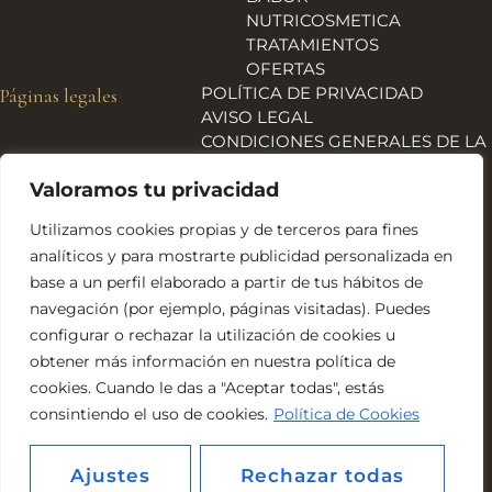
NUTRICOSMETICA
TRATAMIENTOS
OFERTAS
POLÍTICA DE PRIVACIDAD
Páginas legales
AVISO LEGAL
CONDICIONES GENERALES DE LA
TIENDA
Valoramos tu privacidad
ENVÍOS, DEVOLUCIONES Y
REEMBOLSOS
Utilizamos cookies propias y de terceros para fines
POLÍTICA DE COOKIES
analíticos y para mostrarte publicidad personalizada en
DECLARACIÓN DE
base a un perfil elaborado a partir de tus hábitos de
ACCESIBILIDAD
navegación (por ejemplo, páginas visitadas). Puedes
Financiado por la Unión Europea – NextGeneration EU
configurar o rechazar la utilización de cookies u
obtener más información en nuestra política de
cookies. Cuando le das a "Aceptar todas", estás
consintiendo el uso de cookies.
Política de Cookies
Ajustes
Rechazar todas