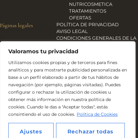
NUTRICOSMETICA
TRATAMIENTOS
OFERTAS
POLÍTICA DE PRIVACIDAD
Páginas legales
AVISO LEGAL
CONDICIONES GENERALES DE LA
TIENDA
Valoramos tu privacidad
ENVÍOS, DEVOLUCIONES Y
REEMBOLSOS
Utilizamos cookies propias y de terceros para fines
POLÍTICA DE COOKIES
analíticos y para mostrarte publicidad personalizada en
DECLARACIÓN DE
base a un perfil elaborado a partir de tus hábitos de
ACCESIBILIDAD
navegación (por ejemplo, páginas visitadas). Puedes
Financiado por la Unión Europea – NextGeneration EU
configurar o rechazar la utilización de cookies u
obtener más información en nuestra política de
cookies. Cuando le das a "Aceptar todas", estás
consintiendo el uso de cookies.
Política de Cookies
Ajustes
Rechazar todas