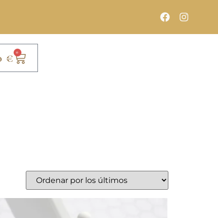
0
0
€