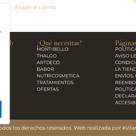
Añadir al carrito
n
a web
¿Qué necesitas?
Páginas
MONTIBELLO
POLÍTIC
THALGO
AVISO L
ARTDECO
CONDICI
BABOR
LA TIEN
NUTRICOSMETICA
ENVÍOS,
TRATAMIENTOS
REEMBO
OFERTAS
POLÍTIC
DECLAR
ACCESIB
 Todos los derechos reserados. Web realizada por
Kvil