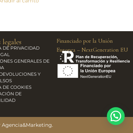
Añadir al carrito
 legales
Financiado por la Unión
A DE PRIVACIDAD
Europea – NextGeneration EU
EGAL
ONES GENERALES DE
DA
 DEVOLUCIONES Y
LSOS
A DE COOKIES
ACIÓN DE
ILIDAD
ar Agencia&Marketing
.