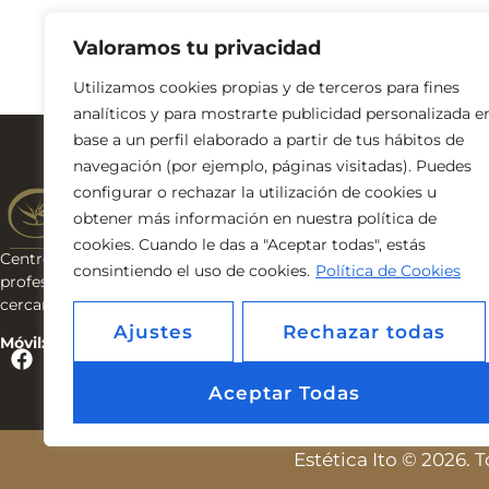
Añadir al carrito
Valoramos tu privacidad
Utilizamos cookies propias y de terceros para fines
analíticos y para mostrarte publicidad personalizada e
base a un perfil elaborado a partir de tus hábitos de
Navega por l
navegación (por ejemplo, páginas visitadas). Puedes
INICIO
configurar o rechazar la utilización de cookies u
NOSOTRAS
obtener más información en nuestra política de
SERVICIOS
cookies. Cuando le das a "Aceptar todas", estás
TIENDA
Centro de estética & bienestar. Cosmética
consintiendo el uso de cookies.
Política de Cookies
BLOG
profesional, tratamientos avanzados y trato
CONTACTO
cercano en Tenerife.
Ajustes
Rechazar todas
Móvil: 653 928 152
Aceptar Todas
Estética Ito © 2026.