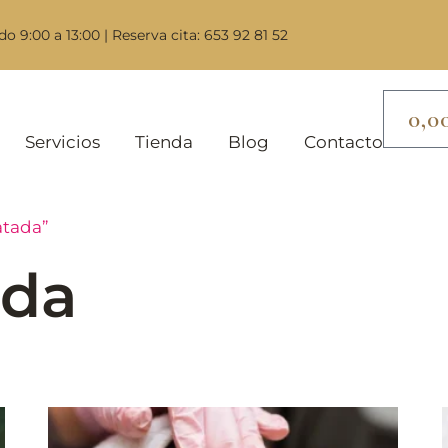
do 9:00 a 13:00 | Reserva cita: 653 92 81 52
0,0
Servicios
Tienda
Blog
Contacto
atada”
ada