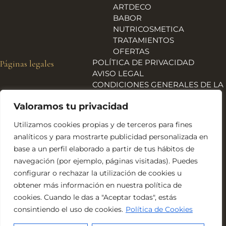
ARTDECO
BABOR
NUTRICOSMETICA
TRATAMIENTOS
OFERTAS
POLÍTICA DE PRIVACIDAD
Páginas legales
AVISO LEGAL
CONDICIONES GENERALES DE LA
TIENDA
Valoramos tu privacidad
ENVÍOS, DEVOLUCIONES Y
REEMBOLSOS
Utilizamos cookies propias y de terceros para fines
POLÍTICA DE COOKIES
analíticos y para mostrarte publicidad personalizada en
DECLARACIÓN DE
base a un perfil elaborado a partir de tus hábitos de
ACCESIBILIDAD
navegación (por ejemplo, páginas visitadas). Puedes
Financiado por la Unión Europea – NextGeneration EU
configurar o rechazar la utilización de cookies u
obtener más información en nuestra política de
cookies. Cuando le das a "Aceptar todas", estás
consintiendo el uso de cookies.
Política de Cookies