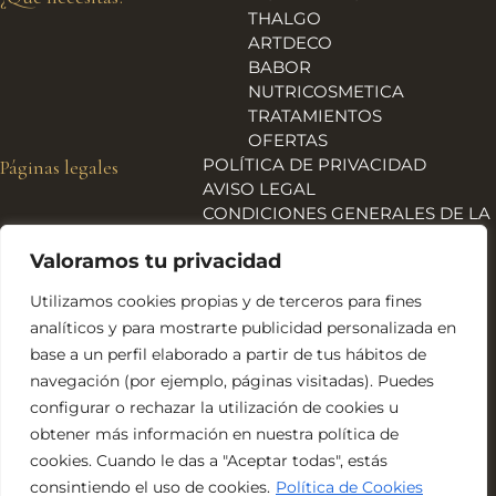
THALGO
ARTDECO
BABOR
NUTRICOSMETICA
TRATAMIENTOS
OFERTAS
POLÍTICA DE PRIVACIDAD
Páginas legales
AVISO LEGAL
CONDICIONES GENERALES DE LA
TIENDA
Valoramos tu privacidad
ENVÍOS, DEVOLUCIONES Y
REEMBOLSOS
Utilizamos cookies propias y de terceros para fines
POLÍTICA DE COOKIES
analíticos y para mostrarte publicidad personalizada en
DECLARACIÓN DE
base a un perfil elaborado a partir de tus hábitos de
ACCESIBILIDAD
navegación (por ejemplo, páginas visitadas). Puedes
Financiado por la Unión Europea – NextGeneration EU
configurar o rechazar la utilización de cookies u
obtener más información en nuestra política de
cookies. Cuando le das a "Aceptar todas", estás
consintiendo el uso de cookies.
Política de Cookies