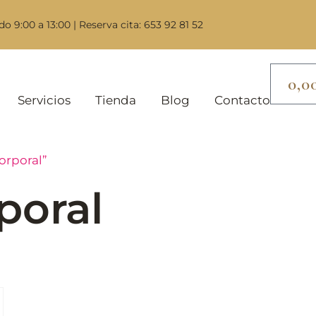
do 9:00 a 13:00 | Reserva cita: 653 92 81 52
0,0
Servicios
Tienda
Blog
Contacto
orporal”
poral