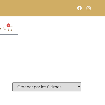
0
0
€