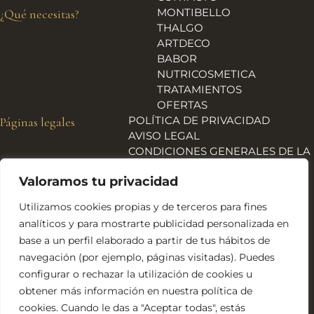
MONTIBELLO
¿Qué necesitas?
THALGO
ARTDECO
BABOR
NUTRICOSMETICA
TRATAMIENTOS
OFERTAS
POLÍTICA DE PRIVACIDAD
Páginas legales
AVISO LEGAL
CONDICIONES GENERALES DE LA
TIENDA
Valoramos tu privacidad
ENVÍOS, DEVOLUCIONES Y
REEMBOLSOS
Utilizamos cookies propias y de terceros para fines
POLÍTICA DE COOKIES
analíticos y para mostrarte publicidad personalizada en
DECLARACIÓN DE
base a un perfil elaborado a partir de tus hábitos de
ACCESIBILIDAD
navegación (por ejemplo, páginas visitadas). Puedes
Financiado por la Unión Europea – NextGeneration EU
configurar o rechazar la utilización de cookies u
obtener más información en nuestra política de
cookies. Cuando le das a "Aceptar todas", estás