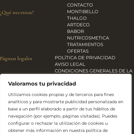
CONTACTO
MONTIBELLO
¿Qué necesitas?
THALGO
ARTDECO
BABOR
NUTRICOSMETICA
TRATAMIENTOS
OFERTAS
POLÍTICA DE PRIVACIDAD
Páginas legales
AVISO LEGAL
CONDICIONES GENERALES DE LA
TIENDA
Valoramos tu privacidad
ENVÍOS, DEVOLUCIONES Y
REEMBOLSOS
Utilizamos cookies propias y de terceros para fines
POLÍTICA DE COOKIES
analíticos y para mostrarte publicidad personalizada en
DECLARACIÓN DE
base a un perfil elaborado a partir de tus hábitos de
ACCESIBILIDAD
navegación (por ejemplo, páginas visitadas). Puedes
Financiado por la Unión Europea – NextGeneration EU
configurar o rechazar la utilización de cookies u
obtener más información en nuestra política de