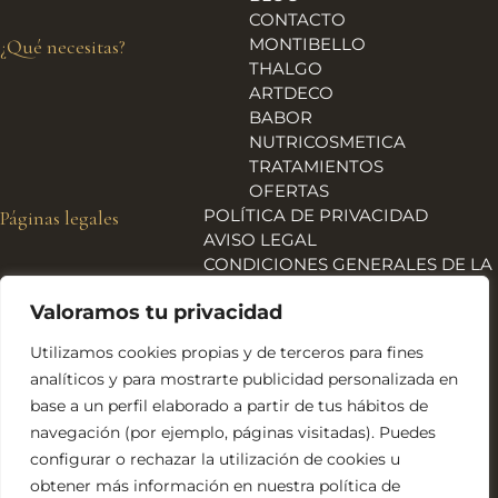
CONTACTO
MONTIBELLO
¿Qué necesitas?
THALGO
ARTDECO
BABOR
NUTRICOSMETICA
TRATAMIENTOS
OFERTAS
POLÍTICA DE PRIVACIDAD
Páginas legales
AVISO LEGAL
CONDICIONES GENERALES DE LA
TIENDA
Valoramos tu privacidad
ENVÍOS, DEVOLUCIONES Y
REEMBOLSOS
Utilizamos cookies propias y de terceros para fines
POLÍTICA DE COOKIES
analíticos y para mostrarte publicidad personalizada en
DECLARACIÓN DE
base a un perfil elaborado a partir de tus hábitos de
ACCESIBILIDAD
navegación (por ejemplo, páginas visitadas). Puedes
Financiado por la Unión Europea – NextGeneration EU
configurar o rechazar la utilización de cookies u
obtener más información en nuestra política de