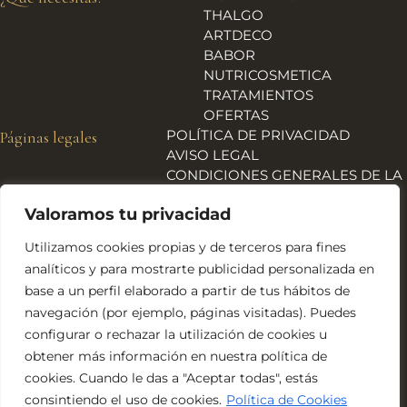
THALGO
ARTDECO
BABOR
NUTRICOSMETICA
TRATAMIENTOS
OFERTAS
POLÍTICA DE PRIVACIDAD
Páginas legales
AVISO LEGAL
CONDICIONES GENERALES DE LA
TIENDA
Valoramos tu privacidad
ENVÍOS, DEVOLUCIONES Y
REEMBOLSOS
Utilizamos cookies propias y de terceros para fines
POLÍTICA DE COOKIES
analíticos y para mostrarte publicidad personalizada en
DECLARACIÓN DE
base a un perfil elaborado a partir de tus hábitos de
ACCESIBILIDAD
navegación (por ejemplo, páginas visitadas). Puedes
Financiado por la Unión Europea – NextGeneration EU
configurar o rechazar la utilización de cookies u
obtener más información en nuestra política de
cookies. Cuando le das a "Aceptar todas", estás
consintiendo el uso de cookies.
Política de Cookies