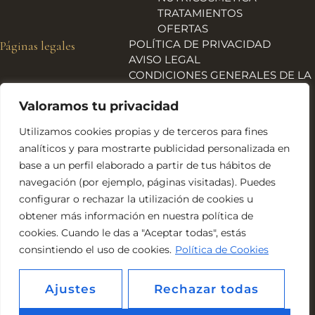
TRATAMIENTOS
OFERTAS
POLÍTICA DE PRIVACIDAD
Páginas legales
AVISO LEGAL
CONDICIONES GENERALES DE LA
TIENDA
Valoramos tu privacidad
ENVÍOS, DEVOLUCIONES Y
REEMBOLSOS
Utilizamos cookies propias y de terceros para fines
POLÍTICA DE COOKIES
analíticos y para mostrarte publicidad personalizada en
DECLARACIÓN DE
base a un perfil elaborado a partir de tus hábitos de
ACCESIBILIDAD
navegación (por ejemplo, páginas visitadas). Puedes
Financiado por la Unión Europea – NextGeneration EU
configurar o rechazar la utilización de cookies u
obtener más información en nuestra política de
cookies. Cuando le das a "Aceptar todas", estás
consintiendo el uso de cookies.
Política de Cookies
Ajustes
Rechazar todas