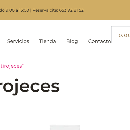
do 9:00 a 13:00 | Reserva cita: 653 92 81 52
0,0
Servicios
Tienda
Blog
Contacto
tirojeces”
rojeces