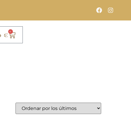
0
0
€