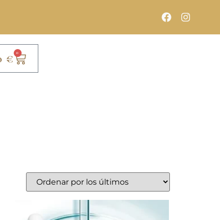
0
0
€