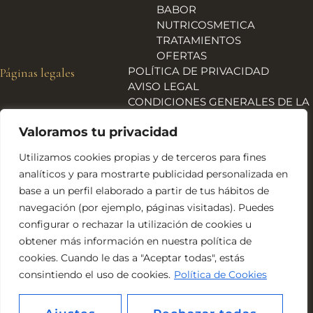
BABOR
NUTRICOSMETICA
TRATAMIENTOS
OFERTAS
POLÍTICA DE PRIVACIDAD
Páginas legales
AVISO LEGAL
CONDICIONES GENERALES DE LA
TIENDA
Valoramos tu privacidad
ENVÍOS, DEVOLUCIONES Y
REEMBOLSOS
Utilizamos cookies propias y de terceros para fines
POLÍTICA DE COOKIES
analíticos y para mostrarte publicidad personalizada en
DECLARACIÓN DE
base a un perfil elaborado a partir de tus hábitos de
ACCESIBILIDAD
navegación (por ejemplo, páginas visitadas). Puedes
Financiado por la Unión Europea – NextGeneration EU
configurar o rechazar la utilización de cookies u
obtener más información en nuestra política de
cookies. Cuando le das a "Aceptar todas", estás
consintiendo el uso de cookies.
Política de Cookies