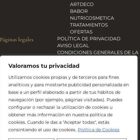
ARTDECO
BABOR
NUTRICOSMETICA
TRATAMIENTOS
OFERTAS
POLÍTICA DE PRIVACIDAD
Páginas legales
AVISO LEGAL
CONDICIONES GENERALES DE LA
TIENDA
Valoramos tu privacidad
ENVÍOS, DEVOLUCIONES Y
REEMBOLSOS
Utilizamos cookies propias y de terceros para fines
POLÍTICA DE COOKIES
analíticos y para mostrarte publicidad personalizada en
DECLARACIÓN DE
base a un perfil elaborado a partir de tus hábitos de
ACCESIBILIDAD
navegación (por ejemplo, páginas visitadas). Puedes
Financiado por la Unión Europea – NextGeneration EU
configurar o rechazar la utilización de cookies u
obtener más información en nuestra política de
cookies. Cuando le das a "Aceptar todas", estás
consintiendo el uso de cookies.
Política de Cookies