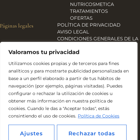
NUTRICOSMETICA
TRATAMIENTOS
OFERTAS
POLÍTICA DE PRIVACIDAD
Páginas legales
AVISO LEGAL
CONDICIONES GENERALES DE LA
TIENDA
Valoramos tu privacidad
ENVÍOS, DEVOLUCIONES Y
REEMBOLSOS
Utilizamos cookies propias y de terceros para fines
POLÍTICA DE COOKIES
analíticos y para mostrarte publicidad personalizada en
DECLARACIÓN DE
base a un perfil elaborado a partir de tus hábitos de
ACCESIBILIDAD
navegación (por ejemplo, páginas visitadas). Puedes
Financiado por la Unión Europea – NextGeneration EU
configurar o rechazar la utilización de cookies u
obtener más información en nuestra política de
cookies. Cuando le das a "Aceptar todas", estás
consintiendo el uso de cookies.
Política de Cookies
Ajustes
Rechazar todas