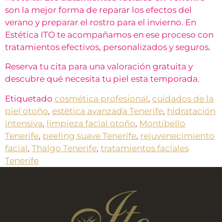
son la mejor forma de reparar los efectos del
verano y preparar el rostro para el invierno. En
Estética ITO te acompañamos en ese proceso con
tratamientos efectivos, personalizados y seguros.
Reserva tu cita para una valoración gratuita y
descubre qué necesita tu piel esta temporada.
Etiquetado
cosmética profesional
,
cuidados de la
piel otoño
,
estética avanzada Tenerife
,
hidratación
intensiva
,
limpieza facial otoño
,
Montibello
Tenerife
,
peeling suave Tenerife
,
rejuvenecimiento
facial
,
Thalgo Tenerife
,
tratamientos faciales
Tenerife