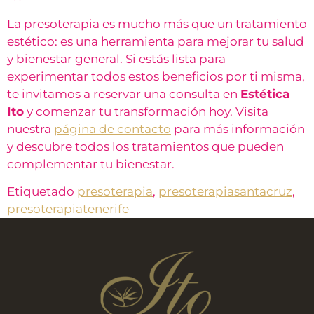
La presoterapia es mucho más que un tratamiento
estético: es una herramienta para mejorar tu salud
y bienestar general. Si estás lista para
experimentar todos estos beneficios por ti misma,
te invitamos a reservar una consulta en
Estética
Ito
y comenzar tu transformación hoy. Visita
nuestra
página de contacto
para más información
y descubre todos los tratamientos que pueden
complementar tu bienestar.
Etiquetado
presoterapia
,
presoterapiasantacruz
,
presoterapiatenerife